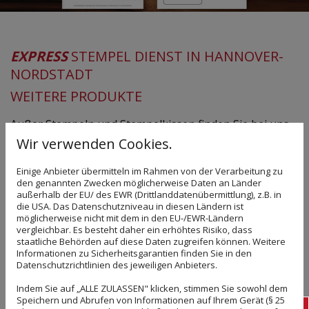
EXPRESS
STEMPEL DIENST IN HANNOVER-
NORDSTADT
WEITERE PRODUKTE
Außer Stempeln und Stempelkissen finden Sie bei uns
noch zahlreiche weitere nützliche Produkte für Ihren
Wir verwenden Cookies.
Arbeitsalltag. Von Visitenkarten über Briefpapier bis
Einige Anbieter übermitteln im Rahmen von der Verarbeitung zu
hin zu Planen und Schildern gestalten wir für Sie alles,
den genannten Zwecken möglicherweise Daten an Länder
was zur Corporate Identity eines Unternehmens
außerhalb der EU/ des EWR (Drittlanddatenübermittlung), z.B. in
gehört. Gern informieren wir Sie in einem persönlichen
die USA. Das Datenschutzniveau in diesen Ländern ist
möglicherweise nicht mit dem in den EU-/EWR-Ländern
Beratungsgespräch zu all unseren Möglichkeiten und
vergleichbar. Es besteht daher ein erhöhtes Risiko, dass
erstellen Ihnen ein kostenloses und unverbindliches
staatliche Behörden auf diese Daten zugreifen können. Weitere
Informationen zu Sicherheitsgarantien finden Sie in den
Angebot.
Datenschutzrichtlinien des jeweiligen Anbieters.
Indem Sie auf „ALLE ZULASSEN" klicken, stimmen Sie sowohl dem
UNSER PORTFOLIO IM ÜBERBLICK
Speichern und Abrufen von Informationen auf Ihrem Gerät (§ 25