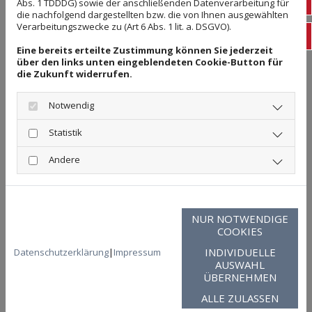
051
Abs. 1 TDDDG) sowie der anschließenden Datenverarbeitung für
Visitenkarten
Briefpapier
Blöcke
die nachfolgend dargestellten bzw. die von Ihnen ausgewählten
Verarbeitungszwecke zu (Art 6 Abs. 1 lit. a. DSGVO).
Einladungskarten
Flyer
Leuchtkästen
inf
Fassadenbanner
Planen
Schilder
Eine bereits erteilte Zustimmung können Sie jederzeit
über den links unten eingeblendeten Cookie-Button für
Folienbeschriftungen
Folienaufkleber
die Zukunft widerrufen.
Klingelschilder
Notwendig
Außer
Stempeln
und
Stempelkissen
finden Sie bei
Statistik
uns noch zahlreiche weitere nützliche Produkte für
Ihren Arbeitsalltag. Von Visitenkarten über
Briefpapier bis hin zu Planen und Schildern
Andere
gestalten wir für Sie alles, was zur Corporate Identity
eines Unternehmens gehört.
Ob
professionelle
Entwicklung von Firmenlogos, die
Digitalisierung bestehender Logos, Erstellung von
NUR NOTWENDIGE
Druckvorlagen, die Gestaltung Ihrer Flyer,
COOKIES
Visitenkarten, Geschäftspapiere etc.:
INDIVIDUELLE
Datenschutzerklärung
|
Impressum
Wenden Sie sich vertrauensvoll an uns.
Gelungene
AUSWAHL
Layouts sind unsere Leidenschaft.
ÜBERNEHMEN
ALLE ZULASSEN
Gern informieren wir Sie in einem persönlichen